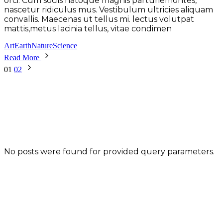
orci. Cum sociis natoque magnis parturiemontes,
nascetur ridiculus mus. Vestibulum ultricies aliquam
convallis. Maecenas ut tellus mi. lectus volutpat
mattis,metus lacinia tellus, vitae condimen
Art
Earth
Nature
Science
Read More
Pagination
01
02
des
publications
No posts were found for provided query parameters.