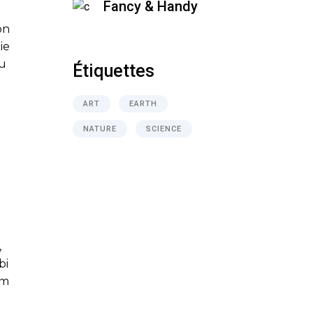
Fancy & Handy
on
ie
eu
Étiquettes
ART
EARTH
NATURE
SCIENCE
,
bi
um