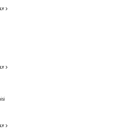
LY
LY
isi
LY