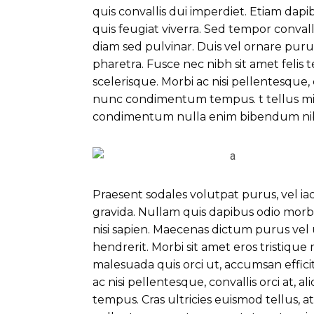
quis convallis dui imperdiet. Etiam dap
quis feugiat viverra. Sed tempor convall
diam sed pulvinar. Duis vel ornare puru
pharetra. Fusce nec nibh sit amet feli
scelerisque. Morbi ac nisi pellentesque, c
nunc condimentum tempus. t tellus mi. l
condimentum nulla enim bibendum nibh.
Praesent sodales volutpat purus, vel ia
gravida. Nullam quis dapibus odio morbi 
nisi sapien. Maecenas dictum purus vel 
hendrerit. Morbi sit amet eros tristique
malesuada quis orci ut, accumsan effici
ac nisi pellentesque, convallis orci at,
tempus. Cras ultricies euismod tellus, 