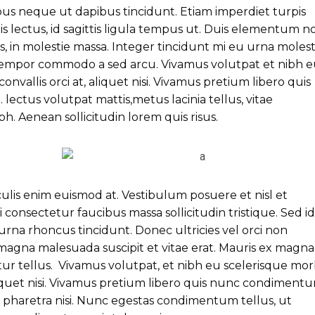
ibus neque ut dapibus tincidunt. Etiam imperdiet turpis
is lectus, id sagittis ligula tempus ut. Duis elementum n
s, in molestie massa. Integer tincidunt mi eu urna molest
s tempor commodo a sed arcu. Vivamus volutpat et nibh 
onvallis orci at, aliquet nisi. Vivamus pretium libero quis
ectus volutpat mattis,metus lacinia tellus, vitae
 Aenean sollicitudin lorem quis risus.
culis enim euismod at. Vestibulum posuere et nisl et
consectetur faucibus massa sollicitudin tristique. Sed id
urna rhoncus tincidunt. Donec ultricies vel orci non
 magna malesuada suscipit et vitae erat. Mauris ex magna
tur tellus. Vivamus volutpat, et nibh eu scelerisque mor
 aliquet nisi. Vivamus pretium libero quis nunc condiment
at pharetra nisi. Nunc egestas condimentum tellus, ut