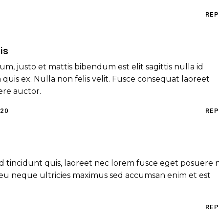
REP
is
m, justo et mattis bibendum est elit sagittis nulla id
 quis ex. Nulla non felis velit. Fusce consequat laoreet
ere auctor.
020
REP
d tincidunt quis, laoreet nec lorem fusce eget posuere n
m eu neque ultricies maximus sed accumsan enim et est
REP