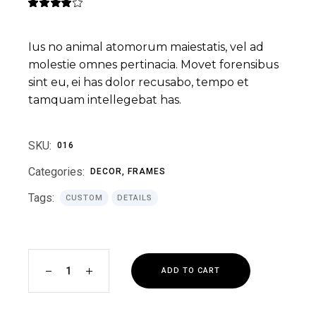
Ius no animal atomorum maiestatis, vel ad
molestie omnes pertinacia. Movet forensibus
sint eu, ei has dolor recusabo, tempo et
tamquam intellegebat has.
SKU:
016
Categories:
DECOR
,
FRAMES
Tags:
CUSTOM
DETAILS
Yellow Plate quantity
ADD TO CART