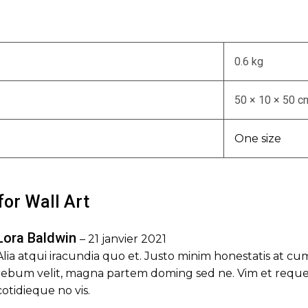
0.6 kg
50 × 10 × 50 c
One size
 for
Wall Art
Lora Baldwin
–
21 janvier 2021
Alia atqui iracundia quo et. Justo minim honestatis at c
rebum velit, magna partem doming sed ne. Vim et reque sc
cotidieque no vis.