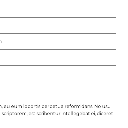
m
um, eu eum lobortis perpetua reformidans. No usu
riptorem, est scribentur intellegebat ei, diceret