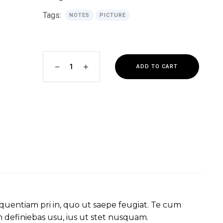
Tags:
NOTES
PICTURE
Wall Art quantity
ADD TO CART
uentiam pri in, quo ut saepe feugiat. Te cum
 definiebas usu, ius ut stet nusquam.