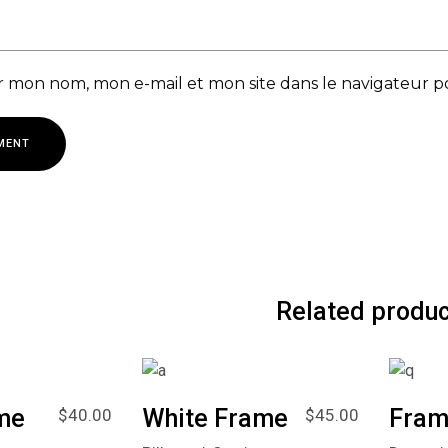
r mon nom, mon e-mail et mon site dans le navigateur
MENT
Related produc
me
White Frame
Fram
$
40.00
$
45.00