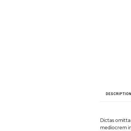
DESCRIPTIO
Dictas omitt
mediocrem in