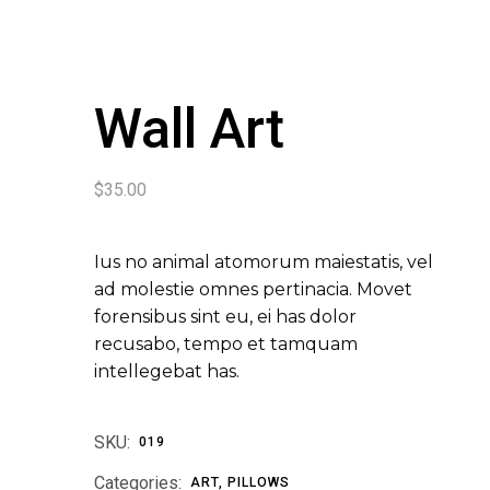
Wall Art
$
35.00
Ius no animal atomorum maiestatis, vel
ad molestie omnes pertinacia. Movet
forensibus sint eu, ei has dolor
recusabo, tempo et tamquam
intellegebat has.
SKU:
019
Categories:
ART
,
PILLOWS