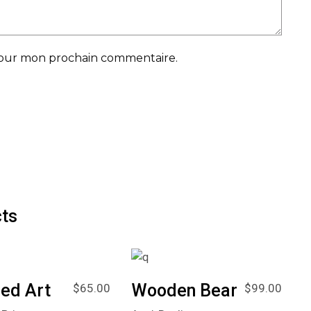
 pour mon prochain commentaire.
ts
ed Art
Wooden Bear
$
65.00
$
99.00