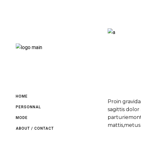
HOME
Proin gravida
PERSONNAL
sagittis dolo
parturiemonte
MODE
mattis,metus 
ABOUT / CONTACT