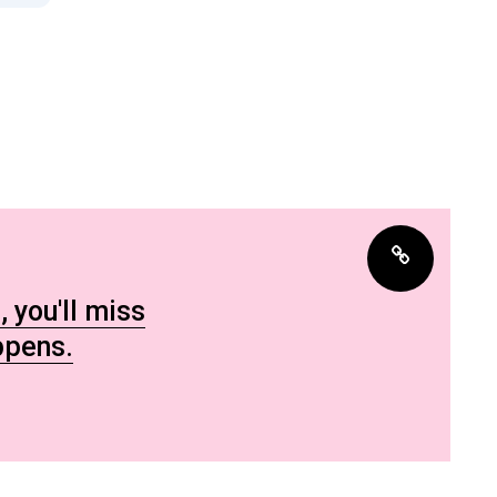
, you'll miss
ppens.