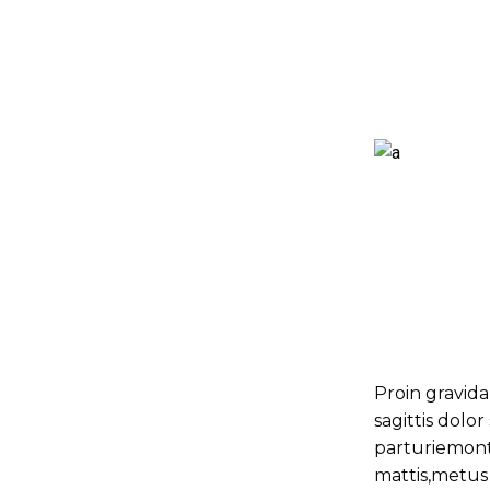
Proin gravida
sagittis dolo
parturiemonte
mattis,metus 