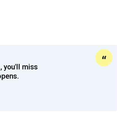
, you'll miss
ppens.