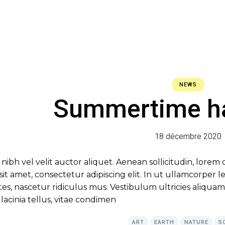
NEWS
Summertime h
18 décembre 2020
 nibh vel velit auctor aliquet. Aenean sollicitudin, lore
r sit amet, consectetur adipiscing elit. In ut ullamcorper
s, nascetur ridiculus mus. Vestibulum ultricies aliquam 
lacinia tellus, vitae condimen
ART
EARTH
NATURE
S