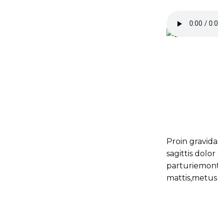
Proin gravida
sagittis dolo
parturiemonte
mattis,metus 