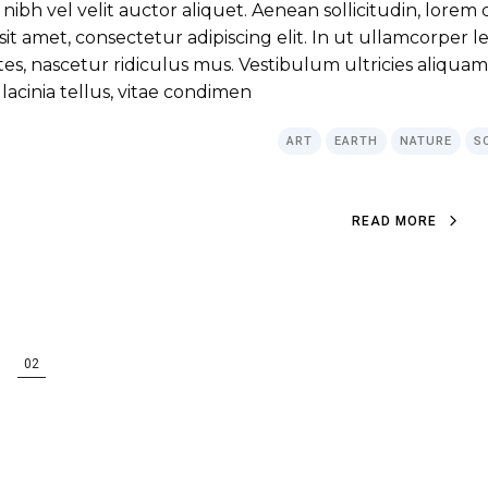
 nibh vel velit auctor aliquet. Aenean sollicitudin, lore
r sit amet, consectetur adipiscing elit. In ut ullamcorper
s, nascetur ridiculus mus. Vestibulum ultricies aliquam 
lacinia tellus, vitae condimen
ART
EARTH
NATURE
S
READ MORE
nation
02
ications