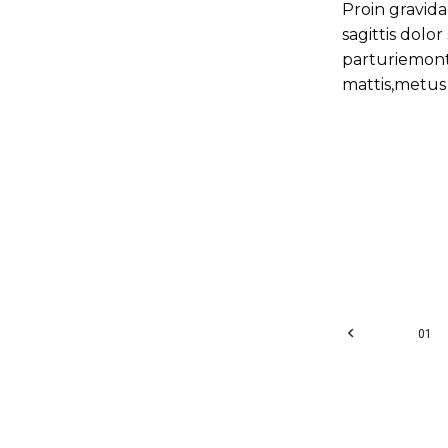
Proin gravida
sagittis dolo
parturiemonte
mattis,metus 
Pagi
01
des
publ