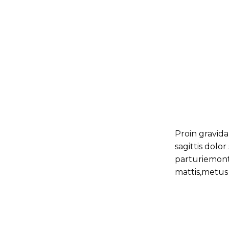
Proin gravida
sagittis dolo
parturiemonte
mattis,metus 